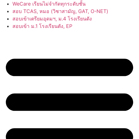
Skip
WeCare เรียนไม่จำกัดทุกระดับชั้น
to
สอบ TCAS, หมอ (วิชาสามัญ, GAT, O-NET)
content
สอบเข้าเตรียมอุดมฯ, ม.4 โรงเรียนดัง
สอบเข้า ม.1 โรงเรียนดัง, EP