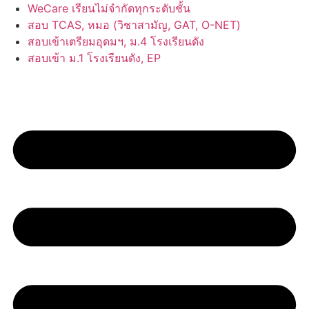
Skip
WeCare เรียนไม่จำกัดทุกระดับชั้น
to
สอบ TCAS, หมอ (วิชาสามัญ, GAT, O-NET)
content
สอบเข้าเตรียมอุดมฯ, ม.4 โรงเรียนดัง
สอบเข้า ม.1 โรงเรียนดัง, EP