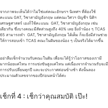
จากภาพจะเห็นได้ว่าไม่ใช่แค่คณะอักษรฯ นิเทศฯ ที่ต้องใช้
คะแนน GAT, วิชาสามัญอังกฤษ แต่คณะวิศวฯ บัญชีฯ นิติฯ
เศรษฐศาสตร์ เองก็ใช้คะแนน GAT, วิชาสามัญอังกฤษ เช่น
เดียวกัน ซึ่งบางคณะมีสัดส่วนสูงถึง 40% เลย ยิ่งถ้าน้อง ๆ TCAS
65 สามารถทำ GAT, วิชาสามัญอังกฤษ ได้เต็ม ก็จะยิ่งมีส่วนช่วย
ให้การสอบเข้า TCAS คณะในฝันของน้อง ๆ เป็นจริงได้มากขึ้น
อย่าลืมเช็กจำนวนรับคณะในฝัน เพื่อจะได้รู้ว่าโอกาสของเรามี
มากน้อยแค่ไหน การแข่งขันสูงแค่ไหน แต่เนื่องจากจำนวนรับจะมี
การปรับเปลี่ยนทุกปี และจะประกาศค่อนข้างช้า ดังนั้นลอง
ประมาณตัวเลขจากของปีก่อนหน้าได้ค่ะ
เช็กที่ 4 : เช็กว่าคุณสมบัติ เป๊ะ!