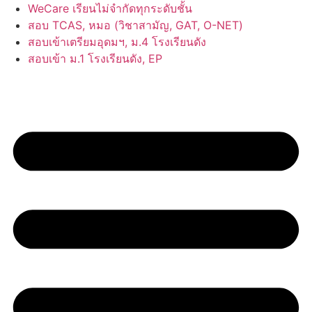
Skip
WeCare เรียนไม่จำกัดทุกระดับชั้น
to
สอบ TCAS, หมอ (วิชาสามัญ, GAT, O-NET)
content
สอบเข้าเตรียมอุดมฯ, ม.4 โรงเรียนดัง
สอบเข้า ม.1 โรงเรียนดัง, EP