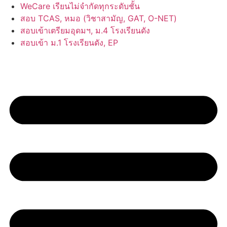
Skip
WeCare เรียนไม่จำกัดทุกระดับชั้น
to
สอบ TCAS, หมอ (วิชาสามัญ, GAT, O-NET)
content
สอบเข้าเตรียมอุดมฯ, ม.4 โรงเรียนดัง
สอบเข้า ม.1 โรงเรียนดัง, EP